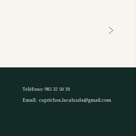
Teléfono:
985 32 50 20
Email:
caprichos.lacalzada@gmail.com