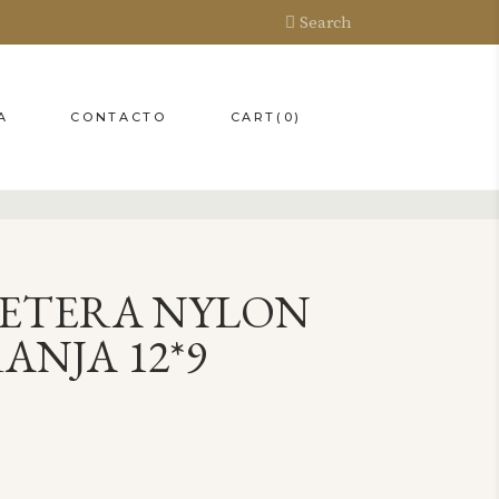
Search
CART
(0)
A
CONTACTO
LETERA NYLON
ANJA 12*9