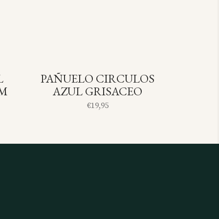
L
PAÑUELO CIRCULOS
OLD
SOLD
CM
AZUL GRISACEO
€
19,95