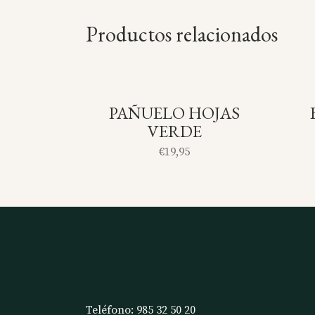
Productos relacionados
PAÑUELO HOJAS
SOLD
VERDE
€
19,95
Teléfono:
985 32 50 20