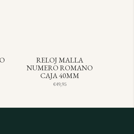
DO
RELOJ MALLA
OLD
SOLD
NUMERO ROMANO
CAJA 40MM
€
49,95