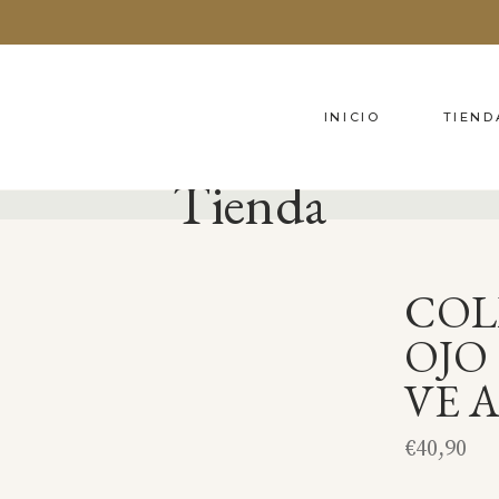
INICIO
TIEND
Tienda
COL
OJO
VE 
€
40,90