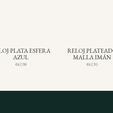
LOJ PLATA ESFERA
RELOJ PLATEA
SOLD
S
AZUL
MALLA IMÁN
€
67,90
€
67,95