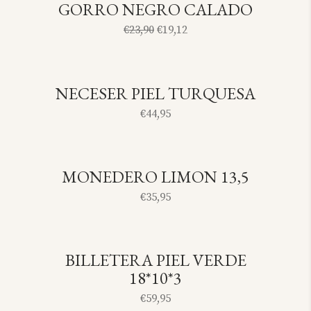
GORRO NEGRO CALADO
SOLD
-17%
€
23,90
€
19,12
NECESER PIEL TURQUESA
SOLD
€
44,95
MONEDERO LIMON 13,5
SOLD
€
35,95
BILLETERA PIEL VERDE
SOLD
18*10*3
€
59,95