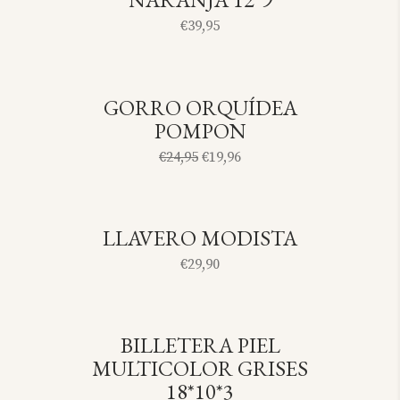
€
39,95
GORRO ORQUÍDEA
SOLD
-21%
POMPON
€
24,95
€
19,96
LLAVERO MODISTA
SOLD
€
29,90
BILLETERA PIEL
SOLD
MULTICOLOR GRISES
18*10*3