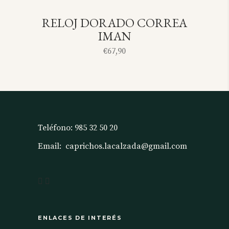
RELOJ DORADO CORREA
SOLD
IMAN
€
67,90
Teléfono:
985 32 50 20
Email:
caprichos.lacalzada@gmail.com
ENLACES DE INTERÉS