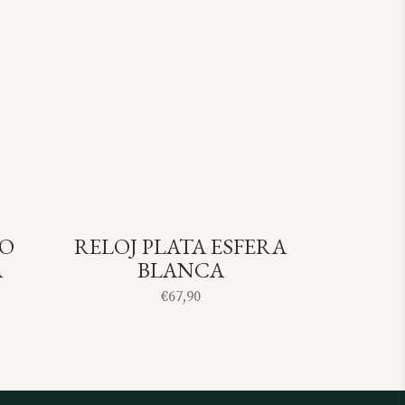
DO
RELOJ PLATA ESFERA
OLD
SOLD
A
BLANCA
€
67,90