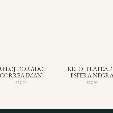
RELOJ DORADO
RELOJ PLATEA
SOLD
S
CORREA IMAN
ESFERA NEGR
€
67,90
€
67,90