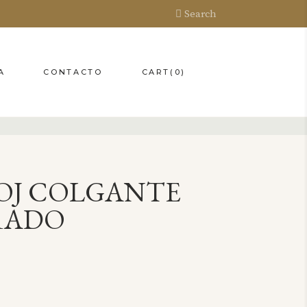
Search
CART
(0)
A
CONTACTO
OJ COLGANTE
RADO